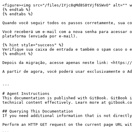
<figure><img src="/files/1Yjc8qMd8S8tVjf6SWvO" alt="" w
{% endtab %}

{% endtabs %}

Quando você seguir todos os passos corretamente, sua co
Você receberá um e-mail com a nova senha para acessar o
plataforma (enviada por e-mail).

{% hint style="success" %}

Verifique sua caixa de entrada e também o spam caso o e
{% endhint %}

Depois da migração, acesse apenas neste link: <https://
A partir de agora, você poderá usar exclusivamente o Ad
---

# Agent Instructions

This documentation is published with GitBook. GitBook i
technical content effectively. Learn more at gitbook.co
## Querying This Documentation

If you need additional information that is not directly
Perform an HTTP GET request on the current page URL wit