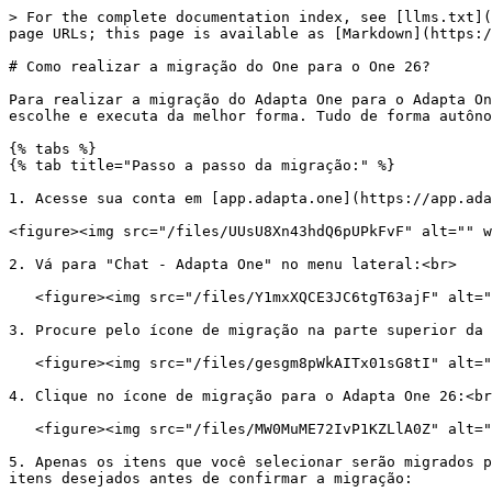
> For the complete documentation index, see [llms.txt](
page URLs; this page is available as [Markdown](https:/
# Como realizar a migração do One para o One 26?

Para realizar a migração do Adapta One para o Adapta On
escolhe e executa da melhor forma. Tudo de forma autôno
{% tabs %}

{% tab title="Passo a passo da migração:" %}

1. Acesse sua conta em [app.adapta.one](https://app.ada
<figure><img src="/files/UUsU8Xn43hdQ6pUPkFvF" alt="" w
2. Vá para "Chat - Adapta One" no menu lateral:<br>

   <figure><img src="/files/Y1mxXQCE3JC6tgT63ajF" alt="" width="375"><figcaption></figcaption></figure>

3. Procure pelo ícone de migração na parte superior da 
   <figure><img src="/files/gesgm8pWkAITx01sG8tI" alt="" width="375"><figcaption></figcaption></figure>

4. Clique no ícone de migração para o Adapta One 26:<br
   <figure><img src="/files/MW0MuME72IvP1KZLlA0Z" alt="" width="375"><figcaption></figcaption></figure>

5. Apenas os itens que você selecionar serão migrados p
itens desejados antes de confirmar a migração:
