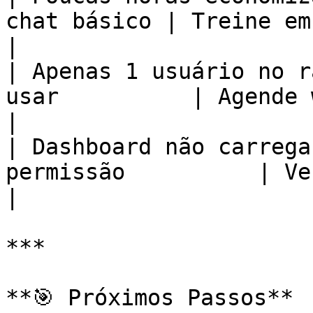
chat básico | Treine em ferramentas avançadas                    
|

| Apenas 1 usuário no r
usar          | Agende workshop prático                                     
|

| Dashboard não carrega
permissão          | Verifique se é admin                                  
|

***

**🎯 Próximos Passos**
