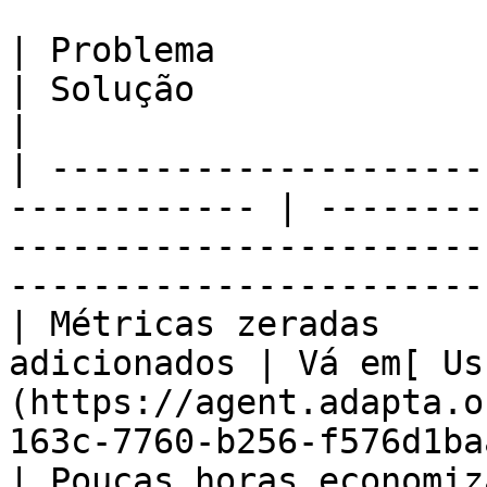
| Problema                    |
| Solução                                                                                                          
|

| ---------------------
------------ | --------
-----------------------
-----------------------
| Métricas zeradas     
adicionados | Vá em[ Us
(https://agent.adapta.o
163c-7760-b256-f576d1ba
| Poucas horas economiz