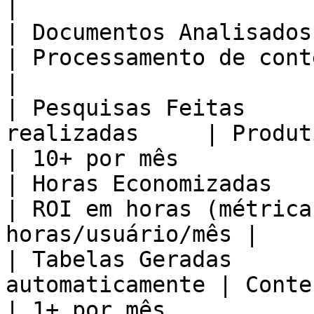
|

| Documentos Analisados | Arq
| Processamento de conteúdo 
|

| Pesquisas Feitas     
realizadas     | Produtivid
| 10+ por mês          |
| Horas Economizadas    | Tempo
| ROI em horas (métrica
horas/usuário/mês |

| Tabelas Geradas      
automaticamente | Conteúdo 
| 1+ por mês           |