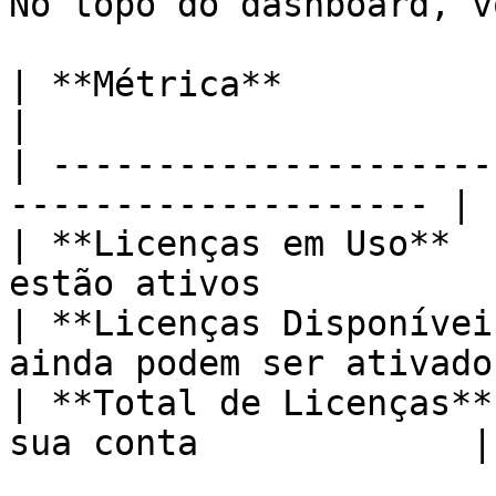
No topo do dashboard, v
| **Métrica**              | **O Que
|

| ---------------------
-------------------- |

| **Licenças em Uso**  
estão ativos            
| **Licenças Disponívei
ainda podem ser ativados
| **Total de Licenças**
sua conta             |
