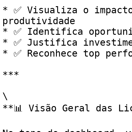
* ✅ Visualiza o impacto
produtividade

* ✅ Identifica oportuni
* ✅ Justifica investime
* ✅ Reconhece top perfo
***

\

**📊 Visão Geral das Lic