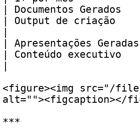
| Documentos Gerados    | Arq
| Output de criação         
|

| Apresentações Geradas | Slides pr
| Conteúdo executivo        
|

<figure><img src="/file
alt=""><figcaption></fi
***
