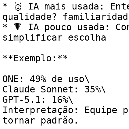
* 🥇 IA mais usada: Ent
qualidade? familiaridade
* 🔻 IA pouco usada: Co
simplificar escolha

**Exemplo:**

ONE: 49% de uso\

Claude Sonnet: 35%\

GPT-5.1: 16%\

Interpretação: Equipe p
tornar padrão.
