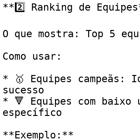
**2️⃣ Ranking de Equipes*
O que mostra: Top 5 equ
Como usar:

* 🥇 Equipes campeãs: I
sucesso

* 🔻 Equipes com baixo 
específico

**Exemplo:**
