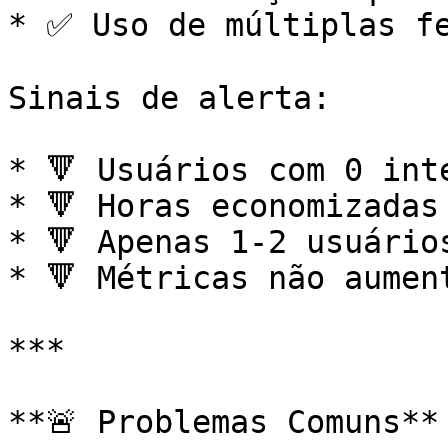
* ✅ Uso de múltiplas fe
Sinais de alerta:

* 🔻 Usuários com 0 int
* 🔻 Horas economizadas 
* 🔻 Apenas 1-2 usuário
* 🔻 Métricas não aumen
***

**🚨 Problemas Comuns**
