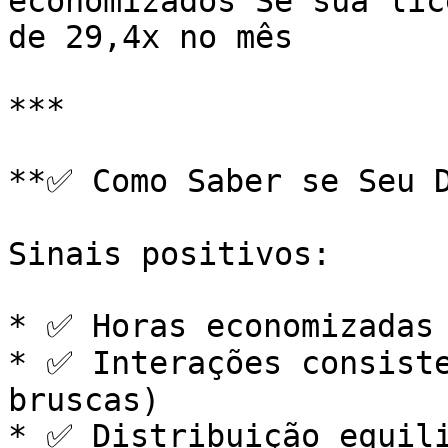
economizados Se sua lic
de 29,4x no mês

***

**✅ Como Saber se Seu D
Sinais positivos:

* ✅ Horas economizadas 
* ✅ Interações consiste
bruscas)

* ✅ Distribuição equili