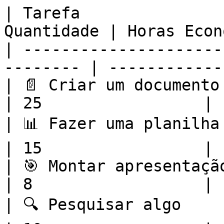
| Tarefa               
Quantidade | Horas Econ
| ---------------------
-------- | ------------
| 📄 Criar um documento    
| 25                 |

| 📊 Fazer uma planilha     
| 15                 |

| 🎯 Montar apresentação    
| 8                  |

| 🔍 Pesquisar algo        