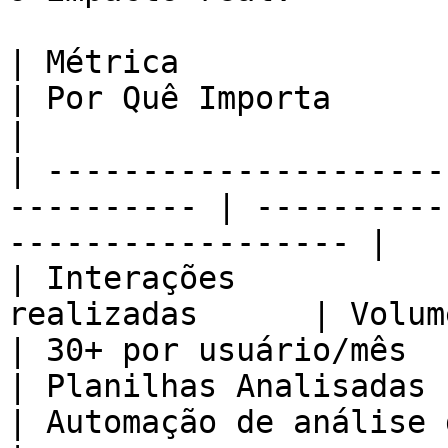
| Métrica               | O Que Mede   
| Por Quê Importa         
|

| ---------------------
---------- | ----------
------------------ |

| Interações           
realizadas      | Volume d
| 30+ por usuário/mês  |
| Planilhas Analisadas  | Doc
| Automação de análise de da