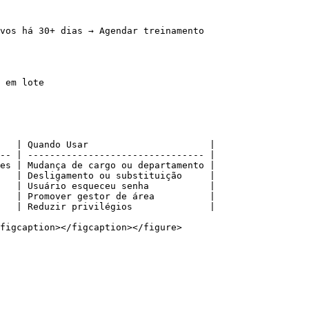
vos há 30+ dias → Agendar treinamento

 em lote

   | Quando Usar                      |

-- | -------------------------------- |

es | Mudança de cargo ou departamento |

   | Desligamento ou substituição     |

   | Usuário esqueceu senha           |

   | Promover gestor de área          |

   | Reduzir privilégios              |

figcaption></figcaption></figure>
