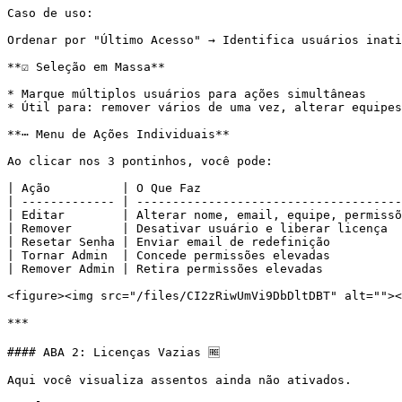
Caso de uso:

Ordenar por "Último Acesso" → Identifica usuários inati
**☑️ Seleção em Massa**

* Marque múltiplos usuários para ações simultâneas

* Útil para: remover vários de uma vez, alterar equipes
**⋯ Menu de Ações Individuais**

Ao clicar nos 3 pontinhos, você pode:

| Ação          | O Que Faz                            
| ------------- | -------------------------------------
| Editar        | Alterar nome, email, equipe, permissõ
| Remover       | Desativar usuário e liberar licença  
| Resetar Senha | Enviar email de redefinição          
| Tornar Admin  | Concede permissões elevadas          
| Remover Admin | Retira permissões elevadas           
<figure><img src="/files/CI2zRiwUmVi9DbDltDBT" alt=""><
***

#### ABA 2: Licenças Vazias 🆓

Aqui você visualiza assentos ainda não ativados.
