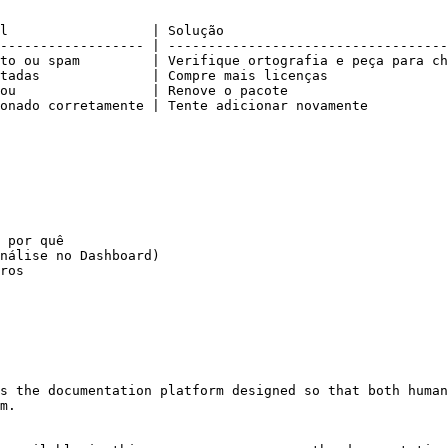
l                  | Solução                            
------------------ | -----------------------------------
to ou spam         | Verifique ortografia e peça para ch
tadas              | Compre mais licenças               
ou                 | Renove o pacote                    
onado corretamente | Tente adicionar novamente          
 por quê

nálise no Dashboard)

ros

s the documentation platform designed so that both human
m.
