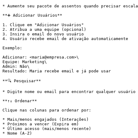
* Aumente seu pacote de assentos quando precisar escala
**➕ Adicionar Usuários**

1. Clique em "Adicionar Usuários"

2. Atribua a uma equipe (opcional)

3. Insira o email do novo usuário

4. Usuário recebe email de ativação automaticamente

Exemplo:

Adicionar: <maria@empresa.com>\

Equipe: Marketing\

Admin: Não\

Resultado: Maria recebe email e já pode usar

**🔍 Pesquisar**

* Digite nome ou email para encontrar qualquer usuário 
**↑↓ Ordenar**

Clique nas colunas para ordenar por:

* Mais/menos engajados (Interações)

* Próximos a vencer (Expira em)

* Último acesso (mais/menos recente)

* Nome (A-Z)
