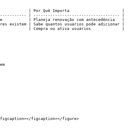
            | Por Quê Importa                      |

----------- | ------------------------------------ |

e           | Planeja renovação com antecedência   |

res existem | Sabe quantos usuários pode adicionar |

            | Compra ou ativa usuários             |

em

figcaption></figcaption></figure>
