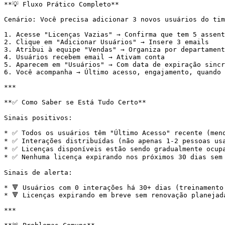
**💡 Fluxo Prático Completo**

Cenário: Você precisa adicionar 3 novos usuários do tim
1. Acesse "Licenças Vazias" → Confirma que tem 5 assent
2. Clique em "Adicionar Usuários" → Insere 3 emails

3. Atribui à equipe "Vendas" → Organiza por departament
4. Usuários recebem email → Ativam conta

5. Aparecem em "Usuários" → Com data de expiração sincr
6. Você acompanha → Último acesso, engajamento, quando 
***

**✅ Como Saber se Está Tudo Certo**

Sinais positivos:

* ✅ Todos os usuários têm "Último Acesso" recente (meno
* ✅ Interações distribuídas (não apenas 1-2 pessoas usa
* ✅ Licenças disponíveis estão sendo gradualmente ocupa
* ✅ Nenhuma licença expirando nos próximos 30 dias sem 
Sinais de alerta:

* 🔻 Usuários com 0 interações há 30+ dias (treinamento 
* 🔻 Licenças expirando em breve sem renovação planejada
***
