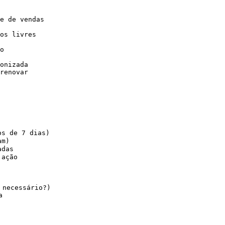
e de vendas

os livres

o

onizada

renovar

s de 7 dias)

m)

das

ação

necessário?)


