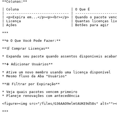
**Colunas:**

| Coluna                         | O Que É             
| ------------------------------ | --------------------
| <p>Expira em...</p><p><br></p> | Quando o pacote venc
| Licença                        | Quantas licenças liv
| Ações                          | Botões para agir    
***

**⚙️ O Que Você Pode Fazer:**

**🛒 Comprar Licenças**

* Expanda seu pacote quando assentos disponíveis acabar
**➕ Adicionar Usuários**

* Ative um novo membro usando uma licença disponível

* Mesmo fluxo da Aba "Usuários"

**📅 Filtrar por Expiração**

* Veja quais pacotes vencem primeiro

* Planeje renovações com antecedência

<figure><img src="/files/G36AAO9elmtAUKE9d58s" alt=""><
***
