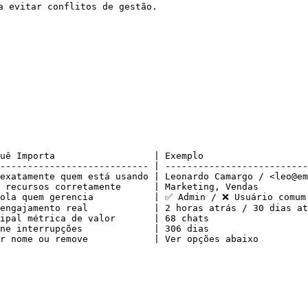
a evitar conflitos de gestão.

uê Importa                  | Exemplo                   
--------------------------- | --------------------------
exatamente quem está usando | Leonardo Camargo / <leo@em
 recursos corretamente      | Marketing, Vendas         
ola quem gerencia           | ✅ Admin / ❌ Usuário comum 
engajamento real            | 2 horas atrás / 30 dias at
ipal métrica de valor       | 68 chats                  
ne interrupções             | 306 dias                  
r nome ou remove            | Ver opções abaixo         