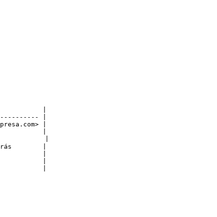
           |

---------- |

presa.com> |

           |

           |

rás        |

           |

           |

           |
