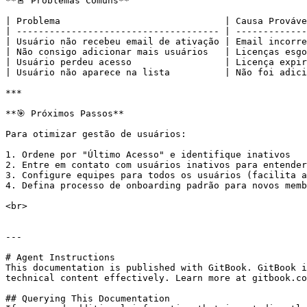
**🚨 Problemas Comuns**

| Problema                              | Causa Prováve
| ------------------------------------- | -------------
| Usuário não recebeu email de ativação | Email incorre
| Não consigo adicionar mais usuários   | Licenças esgo
| Usuário perdeu acesso                 | Licença expir
| Usuário não aparece na lista          | Não foi adici
***

**🎯 Próximos Passos**

Para otimizar gestão de usuários:

1. Ordene por "Último Acesso" e identifique inativos

2. Entre em contato com usuários inativos para entender
3. Configure equipes para todos os usuários (facilita a
4. Defina processo de onboarding padrão para novos memb
<br>

---

# Agent Instructions

This documentation is published with GitBook. GitBook i
technical content effectively. Learn more at gitbook.co
## Querying This Documentation
