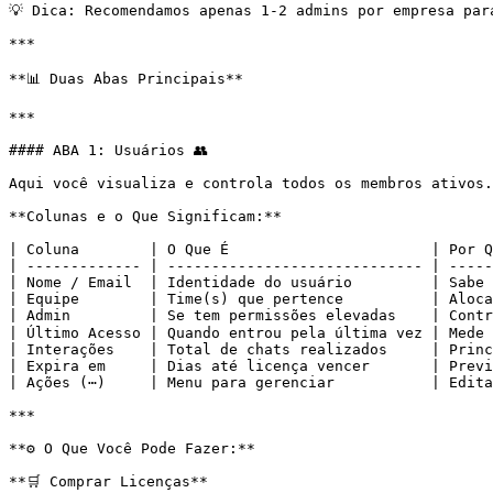
💡 Dica: Recomendamos apenas 1-2 admins por empresa par
***

**📊 Duas Abas Principais**

***

#### ABA 1: Usuários 👥

Aqui você visualiza e controla todos os membros ativos.

**Colunas e o Que Significam:**

| Coluna        | O Que É                       | Por Q
| ------------- | ----------------------------- | -----
| Nome / Email  | Identidade do usuário         | Sabe 
| Equipe        | Time(s) que pertence          | Aloca
| Admin         | Se tem permissões elevadas    | Contr
| Último Acesso | Quando entrou pela última vez | Mede 
| Interações    | Total de chats realizados     | Princ
| Expira em     | Dias até licença vencer       | Previ
| Ações (⋯)     | Menu para gerenciar           | Edita
***

**⚙️ O Que Você Pode Fazer:**

**🛒 Comprar Licenças**
