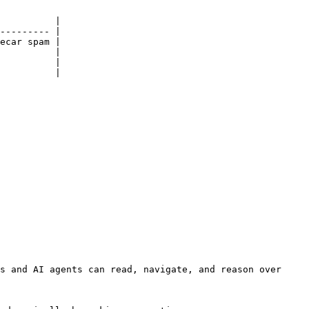
          |

--------- |

ecar spam |

          |

          |

          |

s and AI agents can read, navigate, and reason over 