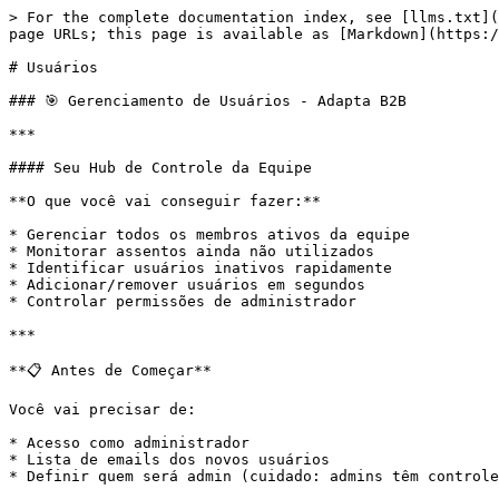
> For the complete documentation index, see [llms.txt](
page URLs; this page is available as [Markdown](https:/
# Usuários

### 🎯 Gerenciamento de Usuários - Adapta B2B

***

#### Seu Hub de Controle da Equipe

**O que você vai conseguir fazer:**

* Gerenciar todos os membros ativos da equipe

* Monitorar assentos ainda não utilizados

* Identificar usuários inativos rapidamente

* Adicionar/remover usuários em segundos

* Controlar permissões de administrador

***

**📋 Antes de Começar**

Você vai precisar de:

* Acesso como administrador

* Lista de emails dos novos usuários

* Definir quem será admin (cuidado: admins têm controle