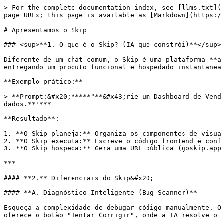
> For the complete documentation index, see [llms.txt](
page URLs; this page is available as [Markdown](https:/
# Apresentamos o Skip

### <sup>**1. O que é o Skip? (IA que constrói)**</sup>

Diferente de um chat comum, o Skip é uma plataforma **a
entregando um produto funcional e hospedado instantanea
**Exemplo prático:**

> **Prompt:&#x20;*****"**&#x43;rie um Dashboard de Vend
dados.**"***

**Resultado**:

1. **O Skip planeja:** Organiza os componentes de visua
2. **O Skip executa:** Escreve o código frontend e conf
3. **O Skip hospeda:** Gera uma URL pública (goskip.app
***

#### **2.** Diferenciais do Skip&#x20;

#### **A. Diagnóstico Inteligente (Bug Scanner)**

Esqueça a complexidade de debugar código manualmente. O
oferece o botão "Tentar Corrigir", onde a IA resolve o 