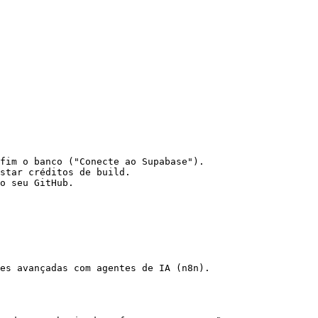
fim o banco ("Conecte ao Supabase").

star créditos de build.

o seu GitHub.

es avançadas com agentes de IA (n8n).
