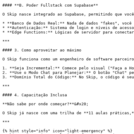
#### **B. Poder Fullstack com Supabase**

O Skip nasce integrado ao Supabase, permitindo que você
* **Banco de Dados Real:** Nada de dados "fakes", você 
* **Autenticação:** Sistema de login e níveis de acesso
* **Edge Functions:** Lógicas de servidor para conectar
***

#### 3. Como aproveitar ao máximo

O Skip funciona como um engenheiro de software parceiro
1. **Seja Incremental:** Comece pelo visual ("Faça a Ho
2. **Use o Modo Chat para Planejar:** O botão "Chat" pe
3. **Domínio Total do Código:** No Skip, o código é seu
***

#### 4. Capacitação Inclusa

**Não sabe por onde começar?**&#x20;

O Skip já nasce com uma trilha de **11 aulas práticas,*
***

{% hint style="info" icon="light-emergency" %}
